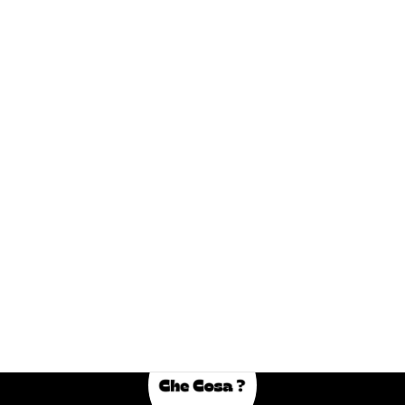
2025年11月
タグ
checosa
xmasspecial
イタリアン
クリスマス
パスタ
下高井戸
下高井戸イタリアン
下高井戸グルメ
下高井戸ディナー
下高井戸ランチ
京王線イタリア
京王線イタリアン
京王線グルメ
白子
白子のフリット
白子好き
開花楼
Che Cosa ? -ケコーザ-