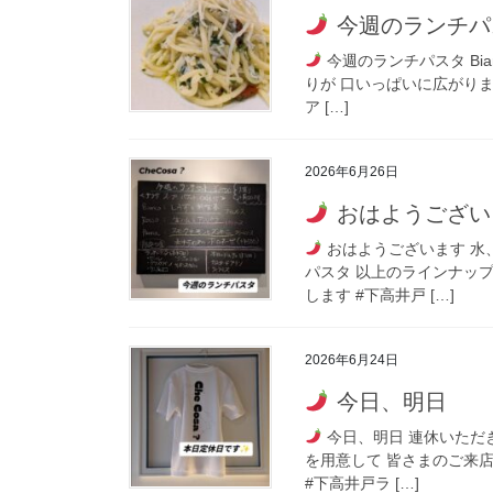
今週のランチパ
今週のランチパスタ Bi
りが 口いっぱいに広がります
ア […]
2026年6月26日
おはようござい
おはようございます 水
パスタ 以上のラインナッ
します #下高井戸 […]
2026年6月24日
今日、明日
今日、明日 連休いただき
を用意して 皆さまのご来店
#下高井戸ラ […]