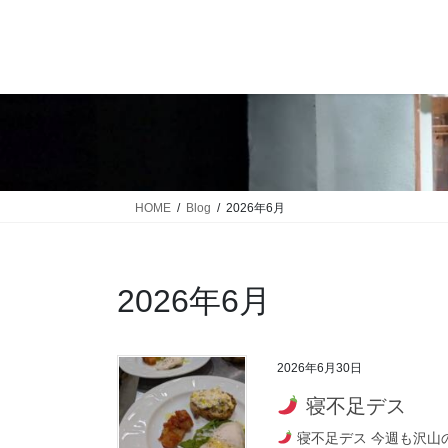
コ
ナ
ン
ビ
テ
ゲ
ン
ー
ツ
シ
に
ョ
移
ン
動
に
移
HOME
Blog
2026年6月
動
2026年6月
2026年6月30日
寝不足デス
寝不足デス 今週も沢山