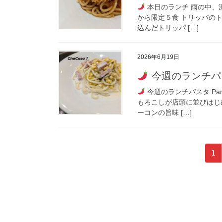
本日のランチ 雨の中、沢
から限定５食 トリッパの
込んだトリッパ […]
2026年6月19日
今週のランチパ
今週のランチパスタ Pa
もろこしが店頭に並びはじめ
ーコンの旨味 […]
投
ペ
1
稿
ー
ジ
の
ペ
ー