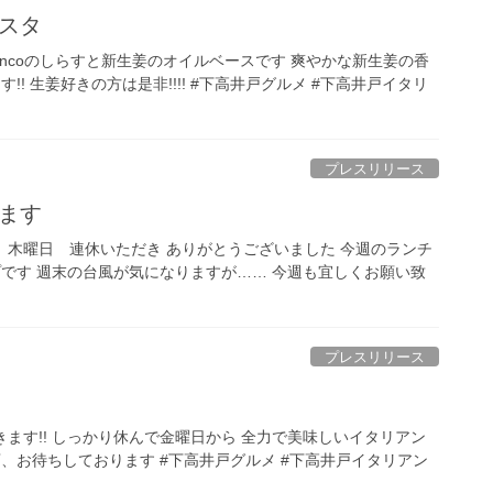
スタ
ancoのしらすと新生姜のオイルベースです 爽やかな新生姜の香
!! 生姜好きの方は是非!!!! #下高井戸グルメ #下高井戸イタリ
プレスリリース
ます
、木曜日 連休いただき ありがとうございました 今週のランチ
プです 週末の台風が気になりますが…… 今週も宜しくお願い致
プレスリリース
ます!! しっかり休んで金曜日から 全力で美味しいイタリアン
、お待ちしております #下高井戸グルメ #下高井戸イタリアン