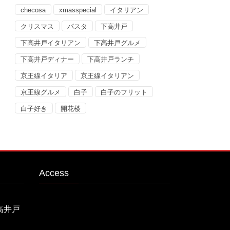
checosa
xmasspecial
イタリアン
クリスマス
パスタ
下高井戸
下高井戸イタリアン
下高井戸グルメ
下高井戸ディナー
下高井戸ランチ
京王線イタリア
京王線イタリアン
京王線グルメ
白子
白子のフリット
白子好き
開花楼
Access
下高井戸