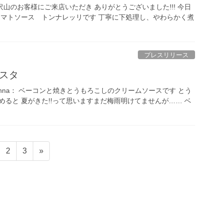
山のお客様にご来店いただき ありがとうございました!!! 今日
トマトソース トンナレッリです 丁寧に下処理し、やわらかく煮
プレスリリース
スタ
nna： ベーコンと焼きとうもろこしのクリームソースです とう
ると 夏がきた!!って思いますまだ梅雨明けてませんが…… ベ
ペ
ペ
2
3
»
ー
ー
ジ
ジ